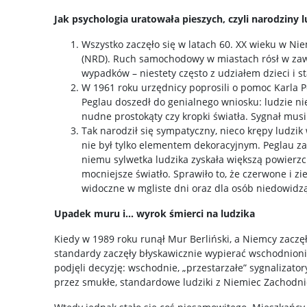
Jak psychologia uratowała pieszych, czyli narodziny 
Wszystko zaczęło się w latach 60. XX wieku w Ni
(NRD). Ruch samochodowy w miastach rósł w zaw
wypadków – niestety często z udziałem dzieci i s
W 1961 roku urzędnicy poprosili o pomoc Karla P
Peglau doszedł do genialnego wniosku: ludzie ni
nudne prostokąty czy kropki światła. Sygnał musi 
Tak narodził się sympatyczny, nieco krępy ludzik
nie był tylko elementem dekoracyjnym. Peglau za
niemu sylwetka ludzika zyskała większą powierzch
mocniejsze światło. Sprawiło to, że czerwone i zi
widoczne w mgliste dni oraz dla osób niedowidz
Upadek muru i… wyrok śmierci na ludzika
Kiedy w 1989 roku runął Mur Berliński, a Niemcy zaczęł
standardy zaczęły błyskawicznie wypierać wschodnion
podjęli decyzję: wschodnie, „przestarzałe” sygnalizator
przez smukłe, standardowe ludziki z Niemiec Zachodni