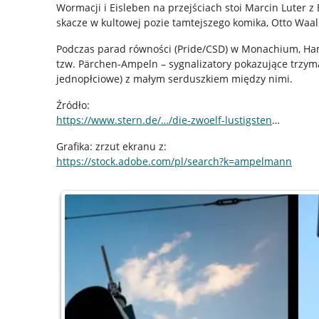
Wormacji i Eisleben na przejściach stoi Marcin Luter z
skacze w kultowej pozie tamtejszego komika, Otto Waal
Podczas parad równości (Pride/CSD) w Monachium, Hamb
tzw. Pärchen-Ampeln – sygnalizatory pokazujące trzyma
jednopłciowe) z małym serduszkiem między nimi.
Źródło:
https://www.stern.de/…/die-zwoelf-lustigsten
…
Grafika: zrzut ekranu z:
https://stock.adobe.com/pl/search?k=ampelmann