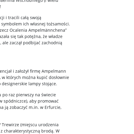
 Berlina Wschodniego (i wielu
!
i i tracili całą swoją
 symbolem ich własnej tożsamości.
a rzecz Ocalenia Ampelmännchena”
zała się tak potężna, że władze
a, ale zaczął podbijać zachodnią
encjał i założył firmę Ampelmann
, w których można kupić dosłownie
 designerskie lampy stojące.
 po raz pierwszy na świecie
 w spódniczce), aby promować
 ją zobaczyć m.in. w Erfurcie,
W Trewirze (miejscu urodzenia
 z charakterystyczną brodą. W