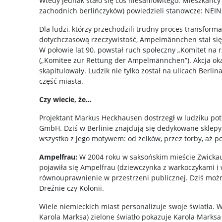
Wtedy jednak stało się coś niesamowitego. Mieszkańcy
zachodnich berlińczyków) powiedzieli stanowcze: NEIN
Dla ludzi, którzy przechodzili trudny proces transformacj
dotychczasową rzeczywistość, Ampelmännchen stał się
W połowie lat 90. powstał ruch społeczny „Komitet n
(„Komitee zur Rettung der Ampelmännchen”). Akcja oka
skapitulowały. Ludzik nie tylko został na ulicach Berlin
część miasta.
Czy wiecie, że…
Projektant Markus Heckhausen dostrzegł w ludziku pot
GmbH. Dziś w Berlinie znajdują się dedykowane sklepy
wszystko z jego motywem: od żelków, przez torby, aż po
Ampelfrau:
W 2004 roku w saksońskim mieście Zwickau
pojawiła się Ampelfrau (dziewczynka z warkoczykami i
równouprawnienie w przestrzeni publicznej. Dziś można
Dreźnie czy Kolonii.
Wiele niemieckich miast personalizuje swoje światła. 
Karola Marksa) zielone światło pokazuje Karola Marksa