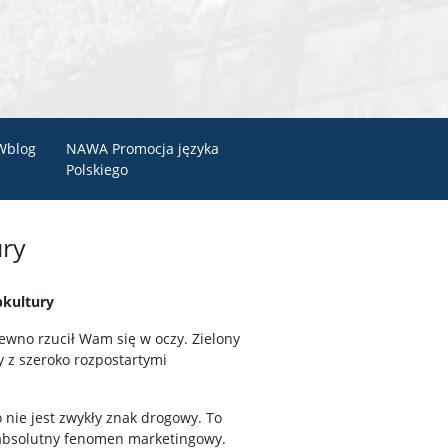
Wblog
NAWA Promocja języka
Polskiego
ury
pkultury
pewno rzucił Wam się w oczy. Zielony
y z szeroko rozpostartymi
o nie jest zwykły znak drogowy. To
i absolutny fenomen marketingowy.