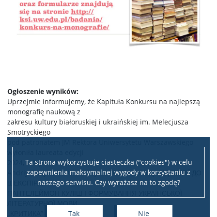
Ogłoszenie wyników:
Uprzejmie informujemy, że Kapituła Konkursu na najlepszą
monografię naukową z
zakresu kultury białoruskiej i ukraińskiej im. Melecjusza
Smotryckiego
pod patronatem JM Rektora Uniwersytetu Warszawskiego
wyłoniła laureata edycji
Ta strona wykorzystuje ciasteczka ("cookies") w celu
2024, którym został:
zapewnienia maksymalnej wygody w korzystaniu z
Andriy Danylenko, Uniwersytet PACE za pracę: ВІД БІБЛІЇ ДО
naszego serwisu. Czy wyrażasz na to zgodę?
ШЕКСПІРА.
ПАНТЕЛЕЙМОН КУЛІШ І ФОРМУВАННЯ УКРАЇНСЬКОЇ
ЛІТЕРАТУРНОЇ МОВИ
Tak
Nie
„КРИТИКА” КИЇВ 2023