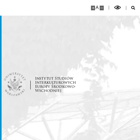
A
Program “Nie tylko Chopin…”
Program ,,Witamy w Polszczy” 2024
Program ,,Mury runą” 2023
Program ,,Kultura I Rzeczypospolitej” 2022
Instytut Studiów
Interkulturowych
Europy Środkowo-
Wschodniej
Program ,,Hej Sokoły!” 2021