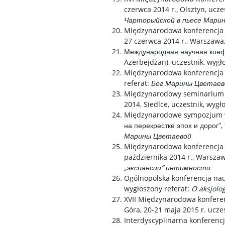
czerwca 2014 r., Olsztyn, ucze
Чарторыйской в пьесе Мари
Międzynarodowa konferencja na
27 czerwca 2014 r., Warszawa,
Международная научная конфер
Azerbejdżan), uczestnik, wygł
Międzynarodowa konferencja na
referat:
Бог Марины Цветаев
Międzynarodowy seminarium „С
2014, Siedlce, uczestnik, wygł
Międzynarodowe sympozjum wyk
на перекрестке эпох и дорог”, 
Марины Цветаевой
Międzynarodowa konferencja „L
października 2014 r., Warszaw
„экспансии” интимности
Ogólnopolska konferencja nauko
wygłoszony referat:
O aksjolo
XVII Międzynarodowa konferenc
Góra, 20-21 maja 2015 r. ucze
Interdyscyplinarna konferenc