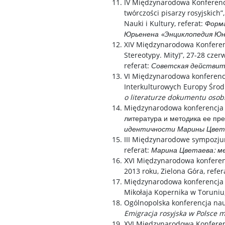
IV Międzynarodowa Konferencj
twórczości pisarzy rosyjskich
Nauki i Kultury, referat:
Форма
Юрьенена «Энциклопедия Юн
XIV Międzynarodowa Konferencj
Stereotypy. Mity)”, 27-28 cze
referat:
Советская действите
VI Międzynarodowa konferencj
Interkulturowych Europy Środ
o literaturze dokumentu osob
Międzynarodowa konferencja n
литература и методика ее пре
идентичности Марины Цвет
III Międzynarodowe sympozjum
referat:
Марина Цветаева: м
ХVI Międzynarodowa konferen
2013 roku, Zielona Góra, refer
Międzynarodowa konferencja „Ro
Mikołaja Kopernika w Toruniu,
Ogólnopolska konferencja nauk
Emigracja rosyjska w Polsce 
XVI Międzynarodowa Konferencj