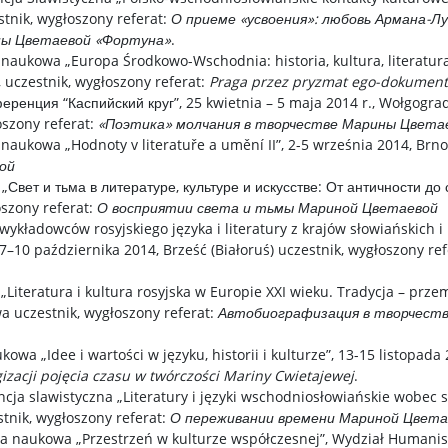
stnik, wygłoszony referat:
О приеме «усвоения»: любовь Армана-Л
ны Цветаевой «Фортуна»
.
ukowa „Europa Środkowo-Wschodnia: historia, kultura, literatura, 
 uczestnik, wygłoszony referat:
Praga przez pryzmat ego-dokument
енция “Каспийский круг”, 25 kwietnia – 5 maja 2014 r., Wołgograd
oszony referat:
«Поэтика» молчания в творчестве Марины Цвета
ukowa „Hodnoty v literatuře a umění II”, 2-5 września 2014, Brno
ой
вет и тьма в литературе, культуре и искусстве: От античности до 
oszony referat:
О восприятии света и тьмы Мариной Цветаевой
ładowców rosyjskiego języka i literatury z krajów słowiańskich i
7–10 października 2014, Brześć (Białoruś) uczestnik, wygłoszony re
iteratura i kultura rosyjska w Europie XXI wieku. Tradycja – prze
a uczestnik, wygłoszony referat:
Автобиографизация в творчеств
wa „Idee i wartości w języku, historii i kulturze”, 13-15 listopada 2
gizacji pojęcia czasu w twórczości Mariny Cwietajewej
.
ja slawistyczna „Literatury i języki wschodniosłowiańskie wobec 
stnik, wygłoszony referat:
О переживании времени Мариной Цвета
ja naukowa „Przestrzeń w kulturze współczesnej”, Wydział Humani