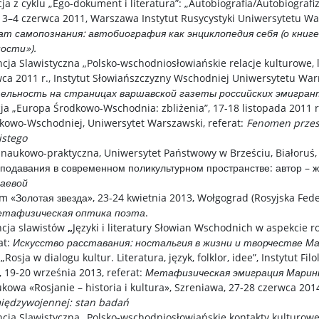
a z cyklu „Ego-dokument i literatura”: „Autobiografia/Autobiograf
”, 3–4 czerwca 2011, Warszawa Instytut Rusycystyki Uniwersytetu W
т самопознания: автобиография как энциклопедия себя (о книг
ости»).
a Slawistyczna „Polsko-wschodniosłowiańskie relacje kulturowe, li
rwca 2011 r., Instytut Słowiańszczyzny Wschodniej Uniwersytetu Wa
льность на страницах варшавской газеты российских эмигран
a „Europa Środkowo-Wschodnia: zbliżenia”, 17-18 listopada 2011 r
kowo-Wschodniej, Uniwersytet Warszawski, referat:
Fenomen przesz
istego
aukowo-praktyczna, Uniwersytet Państwowy w Brześciu, Białoruś, 
подавания в современном поликультурном пространстве: автор – жан
аевой
 «Золотая звезда», 23-24 kwietnia 2013, Wołgograd (Rosyjska Feder
етафизическая оптика поэта
.
cja slawistów
„
Języki i literatury Słowian Wschodnich w aspekcie 
at:
Искусство расставания: ностальгия в жизни и творчестве М
sja w dialogu kultur. Literatura, język, folklor, idee”, Instytut Fil
 19-20 września 2013, referat:
Метафизическая эмиграция Марин
owa «Rosjanie – historia i kultura», Szreniawa, 27-28 czerwca 2014 
międzywojennej: stan badań
a Slawistyczna „Polsko-wschodniosłowiańskie kontakty kulturowe, l