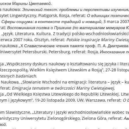
оисков Марины Цветаевой
.
a naukowa:
Эпический текст: проблемы и перспективы изучения
tet Lingwistyczny, Piatigorsk, Rosja, referat:
О единицах поэтиче
:
Сферы социума: в контексте традиций и новаций,
3 marca 2007 
rat:
Воспоминания поляка о Пушкине (по материалам мемуаров 
Język. Literatura. Kultura. Z tradycji polsko-wschodniosłowiański
erwca 2007 roku, Olsztyn, referat:
Polskie inspiracje Mariny Cwieta
naukowa „Х Славистические чтения памяти проф. П. А. Дмитриева 
niwersytet Petersburski, Petersburg, referat: Rosja,
Иносказание п
a „Współczesny dyskurs naukowy o kształtowaniu się języka i liter
eczpospolitą, Wielkim Księstwem Litewskim a Rosją”, 27-28 listop
czesnych badaniach
.
ukowa, „Słowianie Wschodni na emigracji: literatura – język – kul
eferat:
Emigracja tematem w twórczości Mariny Cwietajewej,
 „Od Wielkiego Księstwa Litewskiego do Republiki Litewskiej. Litw
jnym i językowym”, 19-20 listopada 2009, UW, Warszawa, referat:
O b
Slawistyczne, „Literatury i języki wschodniosłowiańskie wobec sw
nistyczny Uniwersytetu Zielonogórskiego, Zielona Góra, referat:
Ав
ой.