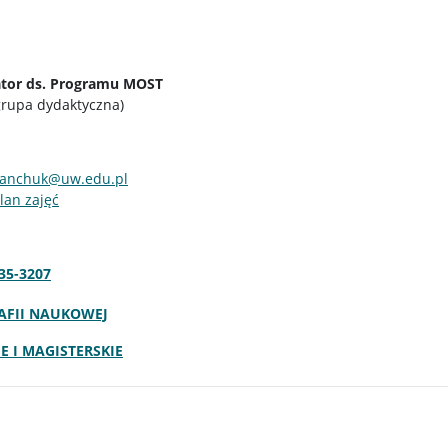
tor ds. Programu MOST
grupa dydaktyczna)
janchuk@uw.edu.pl
lan zajęć
535-3207
RAFII NAUKOWEJ
E I MAGISTERSKIE