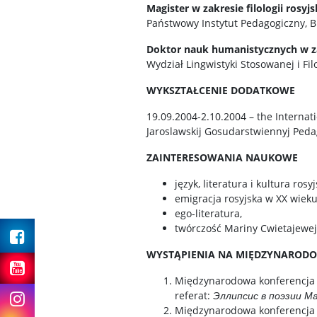
Magister w zakresie filologii rosyjs
Państwowy Instytut Pedagogiczny, Br
Doktor nauk humanistycznych w z
Wydział Lingwistyki Stosowanej i Fi
WYKSZTAŁCENIE DODATKOWE
19.09.2004-2.10.2004 – the Internati
Jaroslawskij Gosudarstwiennyj Pedag
ZAINTERESOWANIA NAUKOWE
język, literatura i kultura rosy
emigracja rosyjska w XX wieku
ego-literatura,
Facebook
twórczość Mariny Cwietajewej
WYSTĄPIENIA NA MIĘDZYNAROD
Youtube
Międzynarodowa konferencja
Instagram
referat:
Эллипсис в поэзии М
Międzynarodowa konferencja n