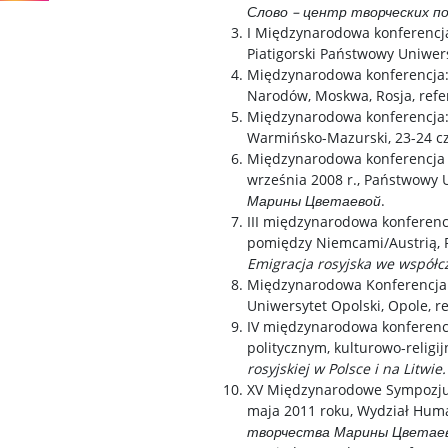
Слово – центр творческих п
I Międzynarodowa konferencj
Piatigorski Państwowy Uniwersy
Międzynarodowa konferencja
Narodów, Moskwa, Rosja, refe
Międzynarodowa konferencja: „
Warmińsko-Mazurski, 23-24 cz
Międzynarodowa konferencja 
września 2008 r., Państwowy U
Марины Цветаевой
.
III międzynarodowa konferencj
pomiędzy Niemcami/Austrią, Rz
Emigracja rosyjska we współ
Międzynarodowa Konferencja Na
Uniwersytet Opolski, Opole, r
IV międzynarodowa konferencja
politycznym, kulturowo-religi
rosyjskiej w Polsce i na Litwie.
XV Międzynarodowe Sympozjum 
maja 2011 roku, Wydział Huma
творчества Марины Цветаев