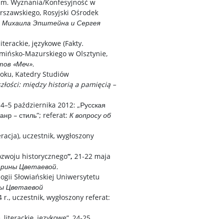
izm. Wyznania/Konfesyjność w
arszawskiego, Rosyjski Ośrodek
е Михаила Эпштейна и Сергея
terackie, językowe (Fakty.
rmińsko-Mazurskiego w Olsztynie,
тов «Меч».
oku, Katedry Studiów
łości: między historią a pamięcią –
4–5 października 2012: „Русская
р – стиль”; referat:
К вопросу об
acja), uczestnik, wygłoszony
rozwoju historycznego
“,
21-22 maja
арины Цветаевой.
ologii Słowiańskiej Uniwersytetu
ы Цветаевой
r., uczestnik, wygłoszony referat:
iterackie, językowe”, 24-25