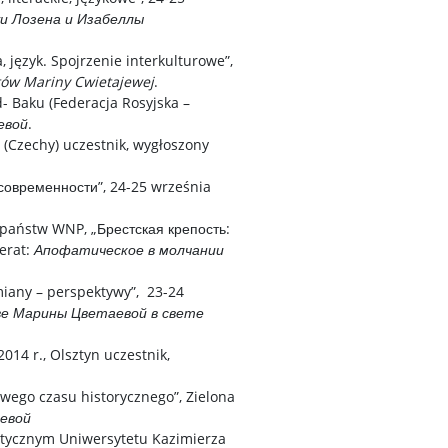
уи Лозена и Изабеллы
język. Spojrzenie interkulturowe”,
ów Mariny Cwietajewej
.
- Baku (Federacja Rosyjska –
евой
.
 (Czechy) uczestnik, wygłoszony
современности”, 24-25 września
 państw WNP, „Брестская крепость:
ferat:
Апофатическое в молчании
miany – perspektywy”, 23-24
е Марины Цветаевой в свете
014 r., Olsztyn uczestnik,
swego czasu historycznego”, Zielona
евой
stycznym Uniwersytetu Kazimierza