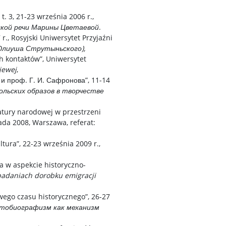
, t. 3, 21-23 września 2006 r.,
ской речи Марины Цветаевой
.
r., Rosyjski Uniwersytet Przyjaźni
Юлиуша Струтыньского),
ch kontaktów”, Uniwersytet
jewej
,
и проф. Г. И. Сафронова”, 11-14
ольских образов в творчестве
atury narodowej w przestrzeni
ada 2008, Warszawa, referat:
tura”, 22-23 września 2009 r.,
a w aspekcie historyczno-
adaniach dorobku emigracji
ego czasu historycznego”, 26-27
тобиографизм как механизм