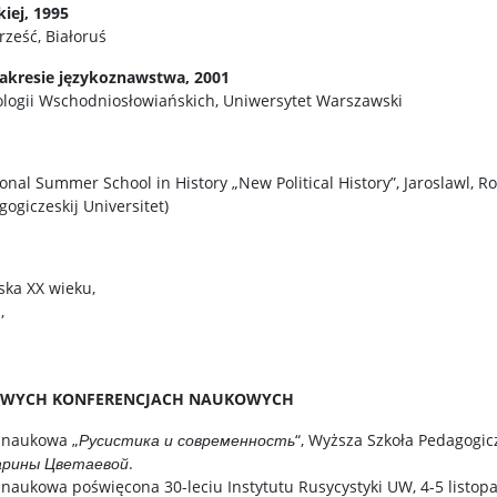
kiej, 1995
ześć, Białoruś
akresie językoznawstwa, 2001
lologii Wschodniosłowiańskich, Uniwersytet Warszawski
onal Summer School in History „New Political History”, Jaroslawl, Ros
ogiczeskij Universitet)
jska XX wieku,
,
OWYCH KONFERENCJACH NAUKOWYCH
 naukowa „
Русистика и современность
“, Wyższa Szkoła Pedagogic
арины Цветаевой
.
aukowa poświęcona 30-leciu Instytutu Rusycystyki UW, 4-5 listopad