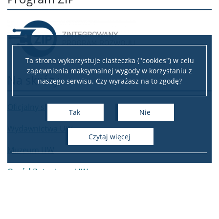
Ta strona wykorzystuje ciasteczka ("cookies") w celu
zapewnienia maksymalnej wygody w korzystaniu z
Na skróty
naszego serwisu. Czy wyrażasz na to zgodę?
Oficjalny sklep UW
Tak
Nie
Wydawnictwa UW
czytaj więcej
Muzeum UW
Ogród Botaniczny UW
Ombudsman UW
Sport na UW