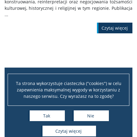
konstruowania, reinterpretacji oraz negocjowania tożsamości
kulturowej, historycznej i religijnej w tym regionie. Publikacja
Program ,,Witamy w Polszczy” 2024
...
Program ,,Mury runą” 2023
czytaj więcej
Program ,,Kultura I Rzeczypospolitej” 2022
Program ,,Hej Sokoły!” 2021
Ta strona wykorzystuje ciasteczka ("cookies") w celu
zapewnienia maksymalnej wygody w korzystaniu z
naszego serwisu. Czy wyrażasz na to zgodę?
Tak
Nie
czytaj więcej