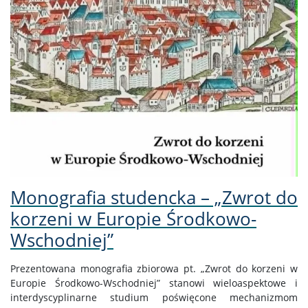
Wsparcie socjalne
KANDYDACI
Internetowa Rekrutacja Kandydatów
KONTAKT
Monografia studencka – „Zwrot do
EŚWblog
korzeni w Europie Środkowo-
Wschodniej”
NAWA Promocja języka Polskiego
Prezentowana monografia zbiorowa pt. „Zwrot do korzeni w
Europie Środkowo-Wschodniej” stanowi wieloaspektowe i
Program “Nie tylko Chopin…”
interdyscyplinarne studium poświęcone mechanizmom