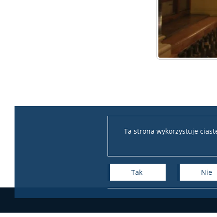
Ta strona wykorzystuje cias
Tak
Nie