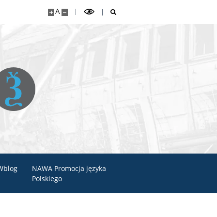
A
Wblog
NAWA Promocja języka
Polskiego