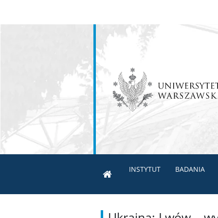
INSTYTUT
BADANIA
Ukraina: Lwów – wy