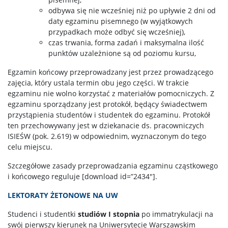
odbywa się nie wcześniej niż po upływie 2 dni od
daty egzaminu pisemnego (w wyjątkowych
przypadkach może odbyć się wcześniej),
czas trwania, forma zadań i maksymalna ilość
punktów uzależnione są od poziomu kursu,
Egzamin końcowy przeprowadzany jest przez prowadzącego
zajęcia, który ustala termin obu jego części. W trakcie
egzaminu nie wolno korzystać z materiałów pomocniczych. Z
egzaminu sporządzany jest protokół, będący świadectwem
przystąpienia studentów i studentek do egzaminu. Protokół
ten przechowywany jest w dziekanacie ds. pracowniczych
ISIEŚW (pok. 2.619) w odpowiednim, wyznaczonym do tego
celu miejscu.
Szczegółowe zasady przeprowadzania egzaminu cząstkowego
i końcowego reguluje [download id=”2434″].
LEKTORATY ŻETONOWE NA UW
Studenci i studentki
studiów I stopnia
po immatrykulacji na
swój pierwszy kierunek na Uniwersytecie Warszawskim