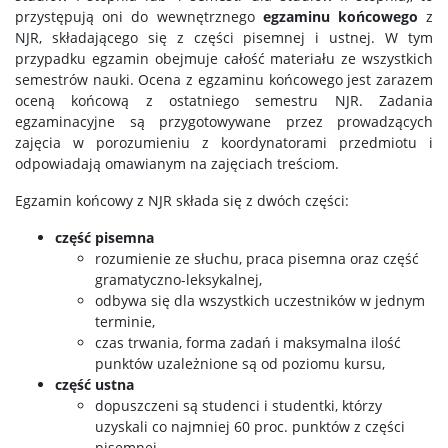
przystępują oni do wewnętrznego
egzaminu końcowego
z
NJR, składającego się z części pisemnej i ustnej. W tym
przypadku egzamin obejmuje całość materiału ze wszystkich
semestrów nauki. Ocena z egzaminu końcowego jest zarazem
oceną końcową z ostatniego semestru NJR. Zadania
egzaminacyjne są przygotowywane przez prowadzących
zajęcia w porozumieniu z koordynatorami przedmiotu i
odpowiadają omawianym na zajęciach treściom.
Egzamin końcowy z NJR składa się z dwóch części:
część pisemna
rozumienie ze słuchu, praca pisemna oraz część
gramatyczno-leksykalnej,
odbywa się dla wszystkich uczestników w jednym
terminie,
czas trwania, forma zadań i maksymalna ilość
punktów uzależnione są od poziomu kursu,
część ustna
dopuszczeni są studenci i studentki, którzy
uzyskali co najmniej 60 proc. punktów z części
pisemnej,