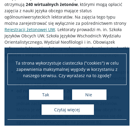
otrzymują
240 wirtualnych żetonów
, którymi mogą opłacić
zajęcia z nauki języka obcego mające status
ogólnouniwersyteckich lektoratów. Na zajęcia tego typu
można zarejestrować się wyłącznie za pośrednictwem strony
Rejestracji żetonowej UW
. Lektoraty prowadzi m. in. Szkoła
Języków Obcych UW, Szkoła Języków Wschodnich Wydziału
Orientalistycznego, Wydział Neofilologii i in. Obowiązek
zaliczenia lektoratów dotyczy wyłącznie studentów i studentki
studiów I stopnia
. Studenci i studentki, którzy rozpoczęli
studia I stopnia:
Ta strona wykorzystuje ciasteczka ("cookies") w celu
zapewnienia maksymalnej wygody w korzystaniu z
przed rokiem akademickim 2016/2017
mają obowiązek
naszego serwisu. Czy wyrażasz na to zgodę?
zaliczenia 60-godzinny lektorat w III, IV, V i VI semestrze
(4 x 60 = 240 godzin).
od roku akademickiego 2016/2017
studenci i
Tak
Nie
studentki nie mają obowiązku zaliczenia lektoratów,
jednak zachowują prawo do przyznanych żetonów.
czytaj więcej
Można je wykorzystać na lektoraty języków obcych w
innych jednostkach, np. w celu przygotowania się do
egzaminu certyfikacyjnego na poziomie B2.
EGZAMIN CERTYFIKACYJNY UW Z JĘZYKA OBCEGO NA