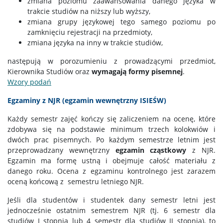
zmiana poziomu zaawansowania danego języka w
trakcie studiów na niższy lub wyższy,
zmiana grupy językowej tego samego poziomu po
zamknięciu rejestracji na przedmioty,
zmiana języka na inny w trakcie studiów,
następują w porozumieniu z prowadzącymi przedmiot,
Kierownika Studiów oraz
wymagają formy pisemnej
.
Wzory podań
Egzaminy
z NJR (egzamin wewnętrzny ISIEŚW)
Każdy semestr zajęć kończy się zaliczeniem na ocenę, które
zdobywa się na podstawie minimum trzech kolokwiów i
dwóch prac pisemnych. Po każdym semestrze letnim jest
przeprowadzany wewnętrzny
egzamin cząstkowy
z NJR.
Egzamin ma formę ustną i obejmuje całość materiału z
danego roku. Ocena z egzaminu kontrolnego jest zarazem
oceną końcową z semestru letniego NJR.
Jeśli dla studentów i studentek dany semestr letni jest
jednocześnie ostatnim semestrem NJR (tj. 6 semestr dla
studiów I stopnia lub 4 semestr dla studiów II stopnia), to