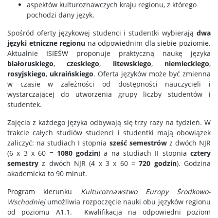
aspektów kulturoznawczych kraju regionu, z którego
pochodzi dany język.
Spośród oferty językowej studenci i studentki wybierają
dwa
języki etniczne regionu
na odpowiednim dla siebie poziomie.
Aktualnie ISIEŚW proponuje praktyczną naukę języka
białoruskiego
,
czeskiego
,
litewskiego
,
niemieckiego
,
rosyjskiego
,
ukraińskiego
. Oferta języków może być zmienna
w czasie w zależności od dostępności nauczycieli i
wystarczającej do utworzenia grupy liczby studentów i
studentek.
Zajęcia z każdego języka odbywają się trzy razy na tydzień. W
trakcie całych studiów studenci i studentki mają obowiązek
zaliczyć: na studiach I stopnia
sześć semestrów
z dwóch NJR
(6 x 3 x 60 =
1080 godzin
) a na studiach II stopnia
cztery
semestry
z dwóch NJR (4 x 3 x 60 =
720 godzin
). Godzina
akademicka to 90 minut.
Program kierunku
Kulturoznawstwo Europy Środkowo-
Wschodniej
umożliwia rozpoczęcie nauki obu języków regionu
od poziomu A1.1. Kwalifikacja na odpowiedni poziom