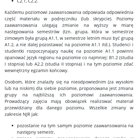
C2.1, C2.2.
Każdemu poziomowi zaawansowania odpowiada odpowiednia
część materiału w podręczniku (lub skrypcie). Poziomy
zaawansowania ulegają zmianie na wyższy w miarę
następowania semestrów (tzn. grupa, która w semestrze
zimowym była grupą A1.1, w semestrze letnim musi być grupą
A1.2, a nie dalej pozostawać na poziomie A1.1 itd.). Studenci i
studentki rozpoczynający naukę na poziomie A1.1 powinni
opanować język regionu na poziomie co najmniej: B1.2 (studia
I stopnia) lub A2.2 (studia II stopnia) i na tym poziomie zdać
wewnętrzny egzamin końcowy.
Osobom, które znalazły się na nieodpowiednim (za wysokim
lub na niskim) dla siebie poziomie, proponowana jest zmiana
grupy na najbliższą ich poziomowi zaawansowania.
Prowadzący zajęcia mają obowiązek realizować materiał
przewidziany dla danego poziomu. Wszelkie zmiany w
zakresie NJR jak:
pozostanie na tym samym poziomie zaawansowania na
następny semestr,