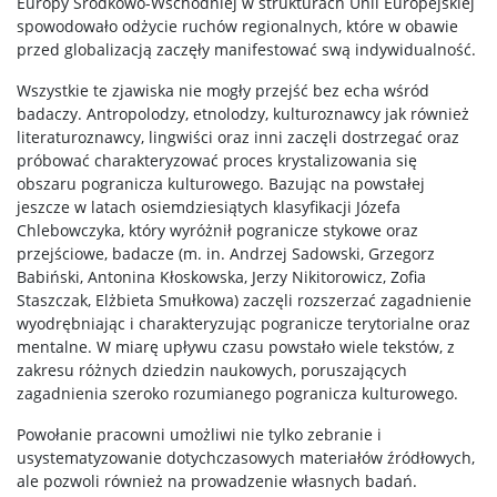
Europy Środkowo-Wschodniej w strukturach Unii Europejskiej
spowodowało odżycie ruchów regionalnych, które w obawie
przed globalizacją zaczęły manifestować swą indywidualność.
Wszystkie te zjawiska nie mogły przejść bez echa wśród
badaczy. Antropolodzy, etnolodzy, kulturoznawcy jak również
literaturoznawcy, lingwiści oraz inni zaczęli dostrzegać oraz
próbować charakteryzować proces krystalizowania się
obszaru pogranicza kulturowego. Bazując na powstałej
jeszcze w latach osiemdziesiątych klasyfikacji Józefa
Chlebowczyka, który wyróżnił pogranicze stykowe oraz
przejściowe, badacze (m. in. Andrzej Sadowski, Grzegorz
Babiński, Antonina Kłoskowska, Jerzy Nikitorowicz, Zofia
Staszczak, Elżbieta Smułkowa) zaczęli rozszerzać zagadnienie
wyodrębniając i charakteryzując pogranicze terytorialne oraz
mentalne. W miarę upływu czasu powstało wiele tekstów, z
zakresu różnych dziedzin naukowych, poruszających
zagadnienia szeroko rozumianego pogranicza kulturowego.
Powołanie pracowni umożliwi nie tylko zebranie i
usystematyzowanie dotychczasowych materiałów źródłowych,
ale pozwoli również na prowadzenie własnych badań.