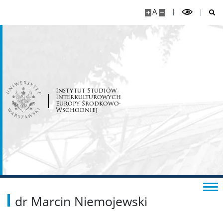
STUDENCI
A
Studia I stopnia
Studia II stopnia
Instytut Studiów
Interkulturowych
Plan zajęć / Odwołanie zajęć
Europy Środkowo-
Wschodniej
Mobilność studencka
Aktywność studencka
Wsparcie socjalne
dr Marcin Niemojewski
KANDYDACI