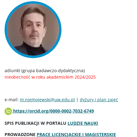
Internetowa Rekrutacja Kandydatów
KONTAKT
EŚWblog
adiunkt (grupa badawczo-dydaktyczna)
NAWA Promocja języka Polskiego
nieobecność w roku akademickim 2024/2025
Program “Nie tylko Chopin…”
e-mail:
m.niemojewski@uw.edu.pl
|
dyżury i plan zajęć
Program ,,Witamy w Polszczy” 2024
https://orcid.org/0000-0002-7032-6749
SPIS PUBLIKACJI W PORTALU
LUDZIE NAUKI
Program ,,Mury runą” 2023
PROWADZONE
PRACE LICENCJACKIE I MAGISTERSKIE