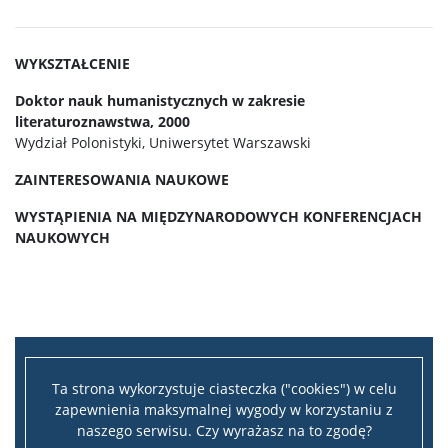
Program ,,Kultura I Rzeczypospolitej” 2022
WYKSZTAŁCENIE
Program ,,Hej Sokoły!” 2021
Doktor nauk humanistycznych w zakresie
literaturoznawstwa, 2000
Wydział Polonistyki, Uniwersytet Warszawski
ZAINTERESOWANIA NAUKOWE
WYSTĄPIENIA NA MIĘDZYNARODOWYCH KONFERENCJACH
NAUKOWYCH
Ta strona wykorzystuje ciasteczka ("cookies") w celu
zapewnienia maksymalnej wygody w korzystaniu z
naszego serwisu. Czy wyrażasz na to zgodę?