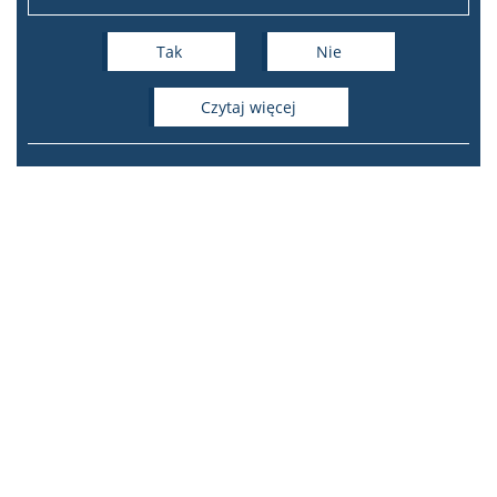
Tak
Nie
czytaj więcej
Instytut Studiów
Interkulturowych
Europy Środkowo-Wschodniej
ul. Dobra 55, 00-312 Warszawa
tel. +48 22 55 34 229 |