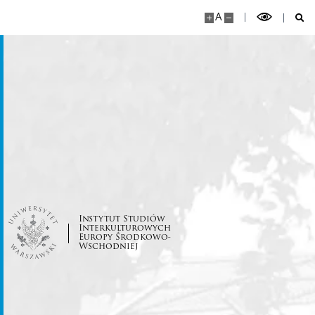
A
Instytut Studiów
Interkulturowych
Europy Środkowo-
Wschodniej