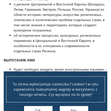
о регионе Центральной и Восточной Европы (Беларусь,
Литва, Германия, Австрия, Польша, Россия, Украина) из
области истории, литературы, искусства, религиозных,
этнических и политических проблем отдельных стран, в
том числе знания о территориях, которые создают
культурное пограничье;
об исторических процессах, культурных, религиозных
переменах в Центральной и Восточной Европе, в
особенности в их отношении к современности
отдельных стран Региона.
ВЫПУСКНИК КМИ
будет свободно владеть тремя иностранными языками –
одним на уровне не ниже В2 (подтвержденным
сертификационным экзамином Варшавского
Ta strona wykorzystuje ciasteczka ("cookies") w celu
университета) и двумя выбранными языками региона на
zapewnienia maksymalnej wygody w korzystaniu z
уровне В1 (доступны следующее языки: беларусский,
naszego serwisu. Czy wyrażasz na to zgodę?
литовский, немецкий, русский, словацкий и украинский);
овладеет основами перевода текстов разных типов;
овладеет культурой делового языка и ведения
Tak
Nie
переговоров.