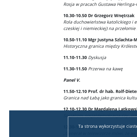
Rosja w pracach Gustawa Herlinga-
10.30-10.50
Dr Grzegorz Wnętrzak
Rola duchowieństwa katolickiego i 
czeskiej i niemieckiej) na przełomie 
10.50-11.10
Mgr Justyna Szlachta-M
Historyczna granica między Królest
11.10-11.30
Dyskusja
11.30-11.50
Przerwa na kawę
Panel V.
11.50-12.10
Prof. dr hab. Rolf-Die
Granica nad Łabą jako granica kult
12.10-12.30
Dr Magdalena Latkows
Socjalizm, socjaldemokracja czy „tr
Ta strona wykorzystuje cias
12.30-12.50
Mgr Marta Brzezińska,
„Generał w telewizorze mówi, że w