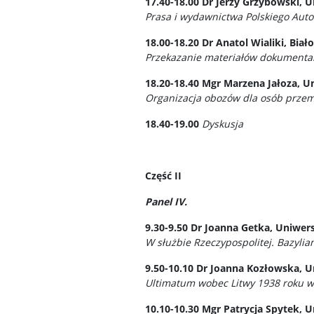
17.40-18.00
Dr Jerzy Grzybowski, 
Prasa i wydawnictwa Polskiego Auto
18.00-18.20
Dr Anatol Wialiki, Bia
Przekazanie materiałów dokumentaln
18.20-18.40
Mgr Marzena Jałoza, U
Organizacja obozów dla osób przem
18.40-19.00
Dyskusja
Część II
Panel IV.
9.30-9.50
Dr Joanna Getka, Uniwer
W służbie Rzeczypospolitej.
Bazylia
9.50-10.10
Dr Joanna Kozłowska, U
Ultimatum wobec Litwy 1938 roku w 
10.10-10.30
Mgr Patrycja Spytek, 