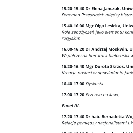
15.20-15.40
Dr Elena Jańczuk, Uni
Fenomen Przeszłości: między histor
15.40-16.00
Mgr Olga Lesicka, Uni
Rola zapożyczeń jako elementu kont
rosyjskim
16.00-16.20
Dr Andrzej Moskwin, U
Współczesna literatura białoruska w
16.20-16.40
Mgr Dorota Skrzos, Un
Kreacja postaci w opowiadaniu Janki
16.40-17.00
Dyskusja
17.00-17.20
Przerwa na kawę
Panel III.
17.20-17.40
Dr hab. Bernadetta Wó
Relacje pomiędzy nacjonalistami uk