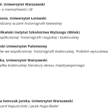
iał, Uniwersytet Warszawski
– o niemożliwości UE
absons, Uniwersytet Łotewski
dziany oczami historiografii łotewskiej
likański Instytut Szkolnictwa Wyższego (Mińsk)
łczesnej historiografii rosyjskiej i białoruskiej
ruski Uniwersytet Państwowy
nów we współczesnej historiografii białoruskiej. Problem wyszukiwa
ka, Uniwersytet Warszawski
yfika białoruskiej literatury okresu międzywojennego
ata Semczuk-Jurska, Uniwersytet Warszawski
zard Kapuściński i Jacek Hugo-Bader