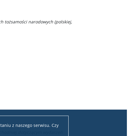
h tożsamości narodowych (polskiej,
taniu z naszego serwisu. Czy
Wschodniej dotyczącym wydarzeń