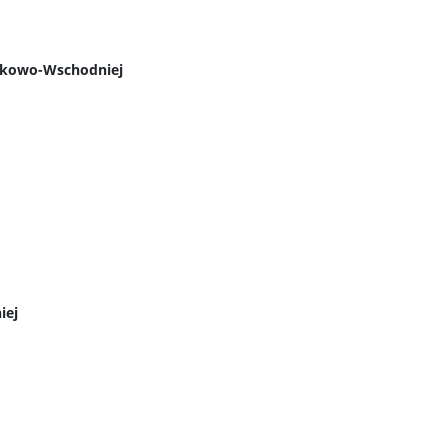
rodkowo-Wschodniej
iej