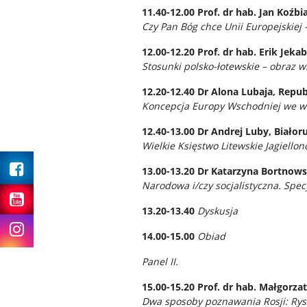
11.40-12.00
P
rof. dr hab. Jan Koźb
Czy Pan Bóg chce Unii Europejskiej 
12.00-12.20
Prof. dr hab. Erik Jek
Stosunki polsko-łotewskie – obraz wi
12.20-12.40
Dr Alona Lubaja, Repub
Koncepcja Europy Wschodniej we wspó
12.40-13.00
Dr Andrej Luby, Biało
Wielkie Księstwo Litewskie Jagiello
Facebook
13.00-13.20
Dr Katarzyna Bortnows
Narodowa i/czy socjalistyczna. Spec
Youtube
13.20-13.40
Dyskusja
Instagram
14.00-15.00
Obiad
Panel II.
15.00-15.20
Prof. dr hab. Małgorz
Dwa sposoby poznawania Rosji: Rys