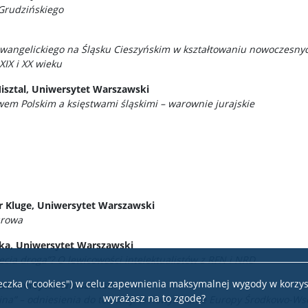
Grudzińskiego
ewangelickiego na Śląsku Cieszyńskim w kształtowaniu nowoczesnyc
XIX i XX wieku
isztal, Uniwersytet Warszawski
wem Polskim a księstwami śląskimi – warownie jurajskie
ter Kluge, Uniwersytet Warszawski
urowa
ka, Uniwersytet Warszawski
zecia droga”? O lewicowości intelektualistów z RFN i NRD
teczka ("cookies") w celu zapewnienia maksymalnej wygody w korzys
 Uniwersytet Warszawski
wyrażasz na to zgodę?
ojna” – odniesienia do telewizji w nowym kinie Europy Środkowo-