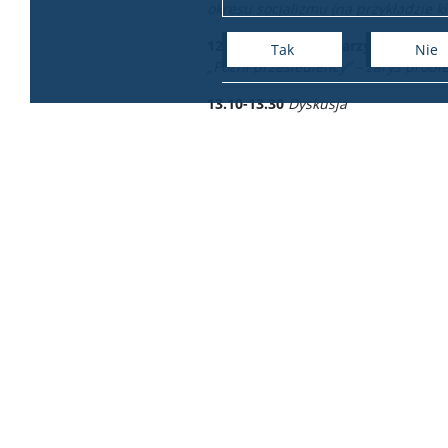
okresu socjalizmu (na przykładzie ki
12.50-13.10
Mgr Katarzyna Karwow
Tak
Nie
„Późni przesiedleńcy” – zarys prob
13.10-13.30
Dyskusja
13.30-13.50
Podsumowanie i zakończ
14.00-15.00
Obiad