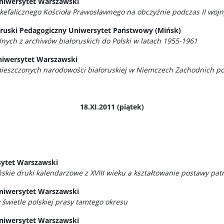
Uniwersytet Warszawski
kefalicznego Kościoła Prawosławnego na obczyźnie podczas II wojny
łoruski Pedagogiczny Uniwersytet Państwowy (Mińsk)
ych z archiwów białoruskich do Polski w latach 1955-1961
niwersytet Warszawski
ieszczonych narodowości białoruskiej w Niemczech Zachodnich po 
18.XI.2011 (piątek)
sytet Warszawski
ńskie druki kalendarzowe z XVIII wieku a kształtowanie postawy patr
niwersytet Warszawski
świetle polskiej prasy tamtego okresu
Uniwersytet Warszawski