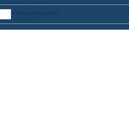
na polskiego i niemieckiego)
ska, Uniwersytet Warszawski
lematyki badawczej
enie konferencji