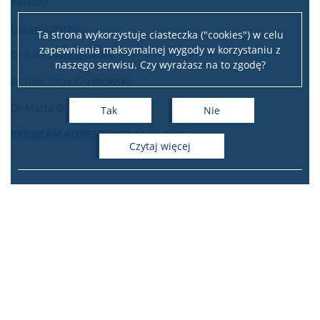
Katedry.
Organizatorzy:
Ta strona wykorzystuje ciasteczka ("cookies") w celu
zapewnienia maksymalnej wygody w korzystaniu z
Dr hab. Joanna Getka,
naszego serwisu. Czy wyrażasz na to zgodę?
Dr hab. Jerzy Grzybowski,
Dr Marta Brzezińska-Pająk
Tak
Nie
PROGRAM KONFERENCJI 21.10.2016
czytaj więcej