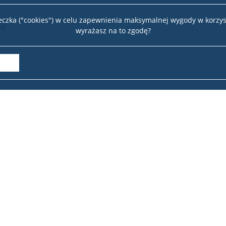
teczka ("cookies") w celu zapewnienia maksymalnej wygody w korzys
аў
wyrażasz na to zgodę?