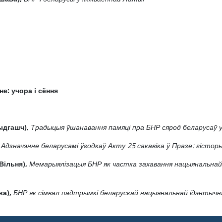
е: учора і сёння
ыдгашч),
Традыцыя ўшанавання памяці пра БНР сярод беларусаў 
,
Адзначэнне беларусамі ўгодкаў Акту 25 сакавіка ў Празе: гісторы
Вільня),
Мемарыялізацыя БНР як частка захавання нацыянальнай
ва),
БНР як сімвал падтрымкі беларускай нацыянальнай ідэнтычна