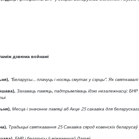
 паміж
дзвюма
войнамі
ня),
“Беларусы… плачуць і носяць смутак у сэрцы”. Як святкавалі 
ршава),
Захаваць памяць, падтрымліваць ідэю незалежнасці: БНР 
тыі
ьня),
Месца і значэнне памяці аб Акце 25 сакавіка для беларуска
на),
Традыцыі святкавання 25 Сакавіка сярод ковенскіх беларусаў у 
шава),
БНР і беларусы ў міжваеннай Латвіі