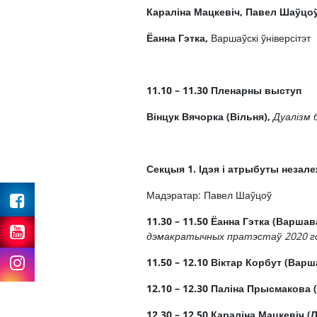
Караліна Мацкевіч,
Павел Шаўцоў
Ёанна Гэтка,
Варшаўскі ўніверсітэт
11.10 – 11.30
Пленарны выступ
Вінцук Вячорка (Вільня),
Дуалізм 
Секцыя 1. Ідэя і атрыбуты незале
Facebook
Мадэратар: Павел Шаўцоў
11.30 – 11.50
Ёанна Гэтка (Варшава
Youtube
дэмакратычных пратэстаў 2020 г
Instagram
11.50 – 12.10
Віктар Корбут (Варш
12.10 – 12.30
Паліна Прысмакова
12.30 – 12.50
Караліна Мацкевіч (