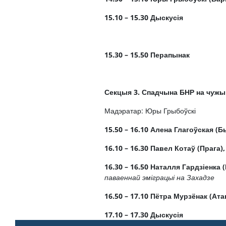
15.10 – 15.30
Дыскусія
15.30 – 15.50
Перапынак
Секцыя 3. Спадчына БНР на чужын
Мадэратар: Юры Грыбоўскі
15.50 – 16.10
Алена Глагоўская (Б
16.10 – 16.30
Павел Котаў (Прага)
16.30 – 16.50
Наталля Гардзіенка (
паваеннай эміграцыі на Захадзе
16.50 – 17.10
Пётра Мурзёнак (Ата
17.10 – 17.30
Дыскусія