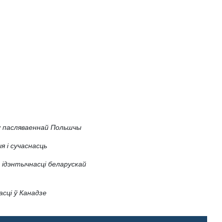
у пасляваеннай Польшчы
я і сучаснасць
 ідэнтычнасці беларускай
сці ў Канадзе