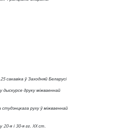
25 сакавіка ў Заходняй Беларусі
у дыскурсе друку міжваеннай
га студэнцкага руху ў міжваеннай
20-я i 30-я гг. XX ст.