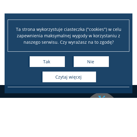
EŚWblog
NAWA Promocja języka Polskiego
Ta strona wykorzystuje ciasteczka ("cookies") w celu
zapewnienia maksymalnej wygody w korzystaniu z
naszego serwisu. Czy wyrażasz na to zgodę?
Program “Nie tylko Chopin…”
Tak
Nie
Program ,,Witamy w Polszczy” 2024
czytaj więcej
Program ,,Mury runą” 2023
Program ,,Kultura I Rzeczypospolitej” 2022
Program ,,Hej Sokoły!” 2021
Instytut Studiów