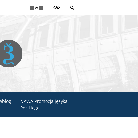
A
Wblog
NAWA Promocja języka
Polskiego