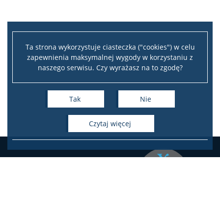
EŚWblog
NAWA Promocja języka Polskiego
Ta strona wykorzystuje ciasteczka ("cookies") w celu
zapewnienia maksymalnej wygody w korzystaniu z
naszego serwisu. Czy wyrażasz na to zgodę?
Program “Nie tylko Chopin…”
Tak
Nie
Program ,,Witamy w Polszczy” 2024
czytaj więcej
Program ,,Mury runą” 2023
Program ,,Kultura I Rzeczypospolitej” 2022
Program ,,Hej Sokoły!” 2021
Instytut Studiów