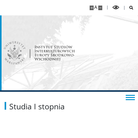
Spis pracowników
A
Dyżury pracowników
Mobilność pracowników
Instytut Studiów
Interkulturowych
Europy Środkowo-
Dokumenty dla pracowników
Wschodniej
Informacje dla pracowników
STUDENCI
Studia I stopnia
Studia I stopnia
Studia II stopnia