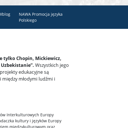
Wblog
NAWA Promocja języka
Polskiego
e tylko Chopin, Mickiewicz,
w Uzbekistanie”.
Wszystkich jego
projekty edukacyjne są
i między młodymi ludźmi i
iów Interkulturowych Europy
aczka kultury i języków Europy
logiem międzykulturowym oraz