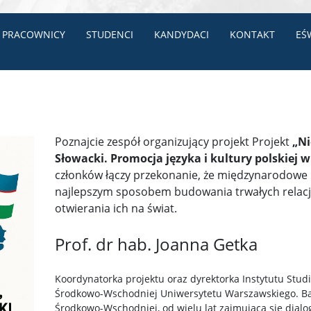
PRACOWNICY
STUDENCI
KANDYDACI
KONTAKT
EŚ
Poznajcie zespół organizujący projekt Projekt
„Ni
Słowacki. Promocja języka i kultury polskiej 
członków łączy przekonanie, że międzynarodowe 
najlepszym sposobem budowania trwałych relacj
otwierania ich na świat.
Prof. dr hab. Joanna Getka
Koordynatorka projektu oraz dyrektorka Instytutu Stud
Środkowo-Wschodniej Uniwersytetu Warszawskiego. Bad
Środkowo-Wschodniej, od wielu lat zajmująca się dia