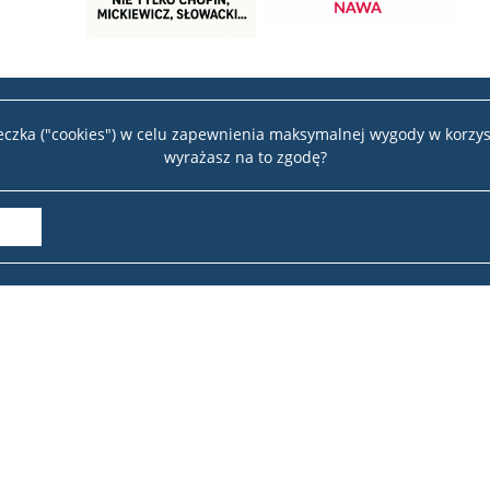
teczka ("cookies") w celu zapewnienia maksymalnej wygody w korzys
wyrażasz na to zgodę?