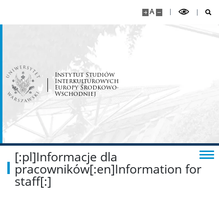
Spis pracowników
A
Dyżury pracowników
Mobilność pracowników
Instytut Studiów
Interkulturowych
Europy Środkowo-
Dokumenty dla pracowników
Wschodniej
Informacje dla pracowników
STUDENCI
[:pl]Informacje dla
pracowników[:en]Information for
staff[:]
Studia I stopnia
Studia II stopnia