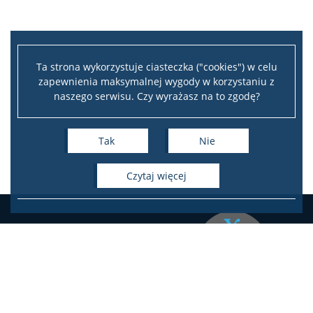
EŚWblog
NAWA Promocja języka Polskiego
Ta strona wykorzystuje ciasteczka ("cookies") w celu
zapewnienia maksymalnej wygody w korzystaniu z
naszego serwisu. Czy wyrażasz na to zgodę?
Program “Nie tylko Chopin…”
Tak
Nie
Program ,,Witamy w Polszczy” 2024
czytaj więcej
Program ,,Mury runą” 2023
Program ,,Kultura I Rzeczypospolitej” 2022
Program ,,Hej Sokoły!” 2021
Instytut Studiów