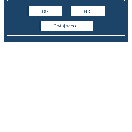
Tak
Nie
czytaj więcej
Instytut Studiów
Interkulturowych
Europy Środkowo-Wschodniej
ul. Dobra 55, 00-312 Warszawa
tel. +48 22 55 34 229 |
isiesw@uw.edu.pl