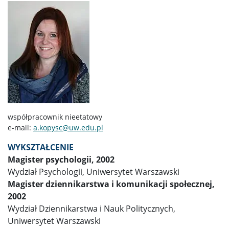
KANDYDACI
Internetowa Rekrutacja Kandydatów
KONTAKT
EŚWblog
współpracownik nieetatowy
NAWA Promocja języka Polskiego
e-mail:
a.kopysc@uw.edu.pl
WYKSZTAŁCENIE
Program “Nie tylko Chopin…”
Magister psychologii, 2002
Wydział Psychologii, Uniwersytet Warszawski
Magister dziennikarstwa i komunikacji społecznej,
Program ,,Witamy w Polszczy” 2024
2002
Wydział Dziennikarstwa i Nauk Politycznych,
Program ,,Mury runą” 2023
Uniwersytet Warszawski