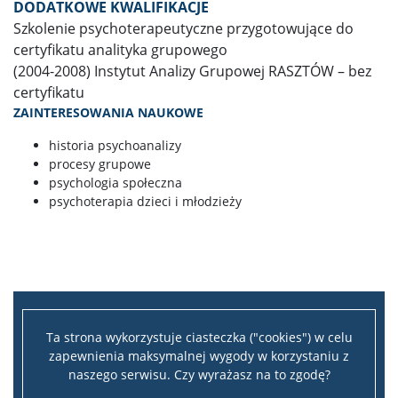
DODATKOWE KWALIFIKACJE
Szkolenie psychoterapeutyczne przygotowujące do
Program ,,Kultura I Rzeczypospolitej” 2022
certyfikatu analityka grupowego
(2004-2008) Instytut Analizy Grupowej RASZTÓW – bez
certyfikatu
Program ,,Hej Sokoły!” 2021
ZAINTERESOWANIA NAUKOWE
historia psychoanalizy
procesy grupowe
psychologia społeczna
psychoterapia dzieci i młodzieży
Ta strona wykorzystuje ciasteczka ("cookies") w celu
zapewnienia maksymalnej wygody w korzystaniu z
naszego serwisu. Czy wyrażasz na to zgodę?