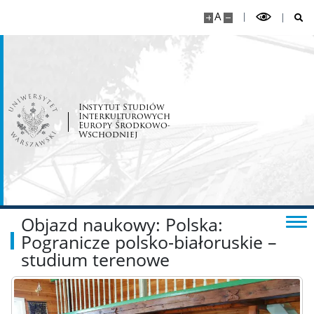
Spis pracowników
A
Dyżury pracowników
Mobilność pracowników
Instytut Studiów
Interkulturowych
Europy Środkowo-
Dokumenty dla pracowników
Wschodniej
Informacje dla pracowników
STUDENCI
Objazd naukowy: Polska:
Pogranicze polsko-białoruskie –
studium terenowe
Studia I stopnia
Studia II stopnia