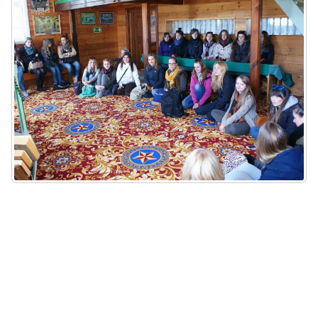
Plan zajęć / Odwołanie zajęć
Mobilność studencka
Aktywność studencka
Wsparcie socjalne
KANDYDACI
Internetowa Rekrutacja Kandydatów
KONTAKT