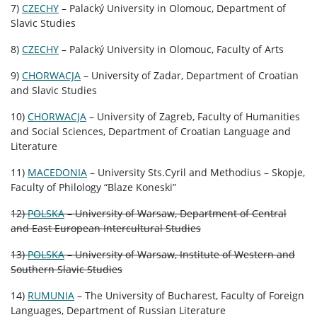
7)
CZECHY
– Palacký University in Olomouc, Department of
Slavic Studies
8)
CZECHY
– Palacký University in Olomouc, Faculty of Arts
9)
CHORWACJA
– University of Zadar, Department of Croatian
and Slavic Studies
10)
CHORWACJA
– University of Zagreb, Faculty of Humanities
and Social Sciences, Department of Croatian Language and
Literature
11)
MACEDONIA
– University Sts.Cyril and Methodius – Skopje,
Faculty of Philology “Blaze Koneski”
12)
POLSKA
– University of Warsaw, Department of Central
and East European Intercultural Studies
13)
POLSKA
– University of Warsaw, Institute of Western and
Southern Slavic Studies
14)
RUMUNIA
– The University of Bucharest, Faculty of Foreign
Languages, Department of Russian Literature