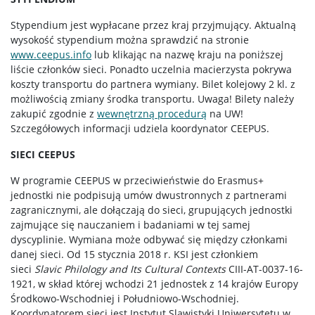
Stypendium jest wypłacane przez kraj przyjmujący. Aktualną
wysokość stypendium można sprawdzić na stronie
www.ceepus.info
lub klikając na nazwę kraju na poniższej
liście członków sieci. Ponadto uczelnia macierzysta pokrywa
koszty transportu do partnera wymiany. Bilet kolejowy 2 kl. z
możliwością zmiany środka transportu. Uwaga! Bilety należy
zakupić zgodnie z
wewnętrzną procedurą
na UW!
Szczegółowych informacji udziela koordynator CEEPUS.
SIECI CEEPUS
W programie CEEPUS w przeciwieństwie do Erasmus+
jednostki nie podpisują umów dwustronnych z partnerami
zagranicznymi, ale dołączają do sieci, grupujących jednostki
zajmujące się nauczaniem i badaniami w tej samej
dyscyplinie. Wymiana może odbywać się między członkami
danej sieci. Od 15 stycznia 2018 r. KSI jest członkiem
sieci
Slavic Philology and Its Cultural Contexts
CIII-AT-0037-16-
1921, w skład której wchodzi 21 jednostek z 14 krajów Europy
Środkowo-Wschodniej i Południowo-Wschodniej.
Koordynatorem sieci jest Instytut Slawistyki Uniwersytetu w