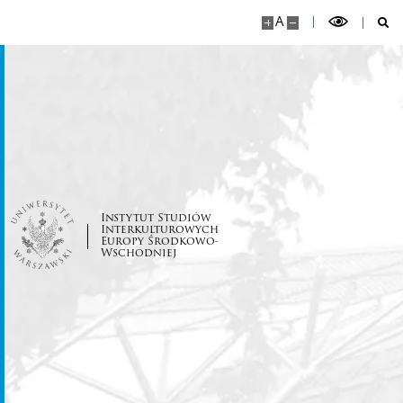
A
EŚWblog
NAWA Promocja języka Polskiego
Program “Nie tylko Chopin…”
Program ,,Witamy w Polszczy” 2024
Instytut Studiów
Interkulturowych
Program ,,Mury runą” 2023
Europy Środkowo-
Wschodniej
Program ,,Kultura I Rzeczypospolitej” 2022
Program ,,Hej Sokoły!” 2021