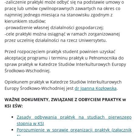
-zaliczenie praktyki może odbyć się na podstawie umowy o
pracę lub umów cywilnoprawnych zawartych na okres co
najmniej jednego miesiąca na stanowisku zgodnym z
kierunkiem studiów;
-prowadzenie własnej działalności gospodarczej;
-cele praktyki można osiągnąć w ramach zorganizowanej
przez uczelnię działalności na rzecz Uniwersytetu.
Przed rozpoczęciem praktyk student powinien uzyskać
akceptację programu i terminu praktyk u Pełnomocnika do
spraw praktyk w Katedrze Studiów Interkulturowych Europy
Środkowo-Wschodniej.
Opiekunem praktyk w Katedrze Studiów Interkulturowych
Europy Środkowo-Wschodniej jest
dr Joanna Kozłowska
.
WAŻNE DOKUMENTY, ZWIĄZANE Z ODBYCIEM PRAKTYK w
KSI EŚW:
Zasady odbywania praktyk na studiach pierwszego
stopnia w KSI
Porozumienie w sprawie organizacji praktyk (załącznik