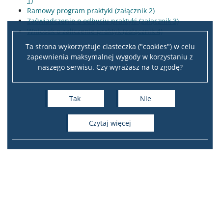
1)
Ramowy program praktyki (załącznik 2)
Zaświadczenie o odbyciu praktyki (załącznik 3)
Wniosek o zaliczenie praktyk (załącznik 4)
Ta strona wykorzystuje ciasteczka ("cookies") w celu
zapewnienia maksymalnej wygody w korzystaniu z
naszego serwisu. Czy wyrażasz na to zgodę?
Tak
Nie
czytaj więcej