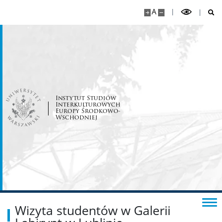
A
Plan zajęć / Odwołanie zajęć
Mobilność studencka
Aktywność studencka
Instytut Studiów
Interkulturowych
Wsparcie socjalne
Europy Środkowo-
Wschodniej
KANDYDACI
Internetowa Rekrutacja Kandydatów
KONTAKT
Wizyta studentów w Galerii