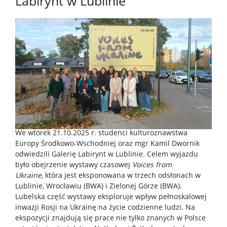
Labirynt w Lublinie
EŚWblog
NAWA Promocja języka Polskiego
Program “Nie tylko Chopin…”
Program ,,Witamy w Polszczy” 2024
Program ,,Mury runą” 2023
We wtorek 21.10.2025 r. studenci kulturoznawstwa
Europy Środkowo-Wschodniej oraz mgr Kamil Dwornik
odwiedzili Galerię Labirynt w Lublinie. Celem wyjazdu
Program ,,Kultura I Rzeczypospolitej” 2022
było obejrzenie wystawy czasowej
Voices from
Ukraine,
która jest eksponowana w trzech odsłonach w
Lublinie, Wrocławiu (BWA) i Zielonej Górze (BWA).
Program ,,Hej Sokoły!” 2021
Lubelska część wystawy eksploruje wpływ pełnoskalowej
inwazji Rosji na Ukrainę na życie codzienne ludzi. Na
ekspozycji znajdują się prace nie tylko znanych w Polsce